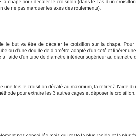
la chape pour décaler le croisillon (dans le cas d'un croisillon 
fin de ne pas marquer les axes des roulements).
e but va être de décaler le croisillon sur la chape. Pour c
 tube ou d'une douille de diamètre adapté d'un coté et libérer u
 à l'aide d'un tube de diamètre intérieur supérieur au diamètre 
 une fois le croisillon décalé au maximum, la retirer à l'aide d'
hode pour extraire les 3 autres cages et déposer le croisillon.
ment pas conseillée mais qui reste la plus rapide et la plus fa