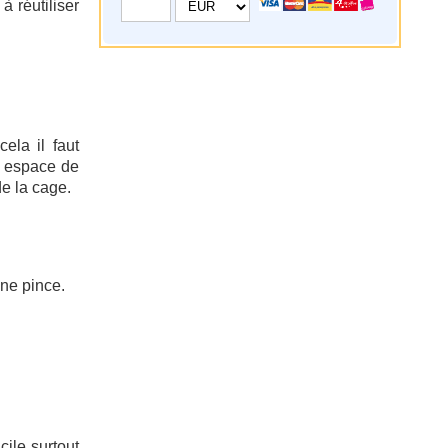
à réutiliser
ela il faut
ne espace de
de la cage.
une pince.
cile surtout