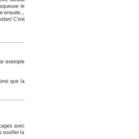
isqueuse le
e ensuite...
rdan! C'est
par exemple
insi que la
 cages avec
 souiller la