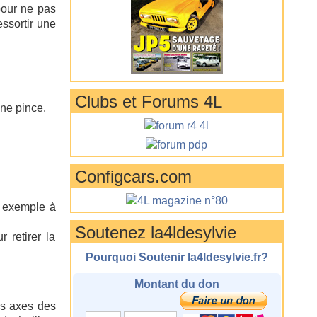
pour ne pas
essortir une
Clubs et Forums 4L
une pince.
Configcars.com
r exemple à
Soutenez la4ldesylvie
 retirer la
Pourquoi Soutenir la4ldesylvie.fr?
Montant du don
es axes des