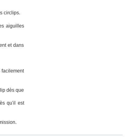
 circlips.
es aiguilles
ment et dans
s facilement
clip dès que
ès qu'il est
mission.