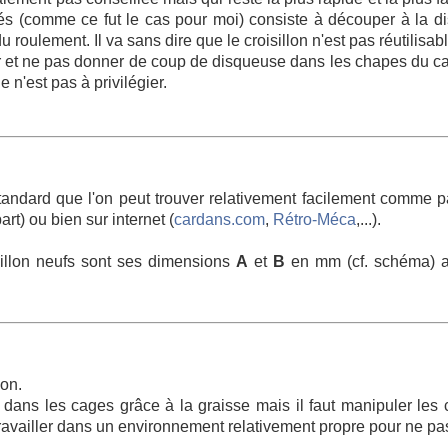
sés (comme ce fut le cas pour moi) consiste à découper à la d
u roulement. Il va sans dire que le croisillon n'est pas réutilisabl
sur et ne pas donner de coup de disqueuse dans les chapes du ca
 n'est pas à privilégier.
 standard que l'on peut trouver relativement facilement comme 
t) ou bien sur internet (
cardans.com
,
Rétro-Méca
,...).
sillon neufs sont ses dimensions
A
et
B
en mm (cf. schéma) a
lon.
 dans les cages grâce à la graisse mais il faut manipuler les
i travailler dans un environnement relativement propre pour ne pas