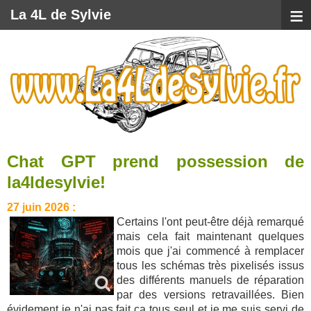
≡
La 4L de Sylvie
Chat GPT prend possession de
la4ldesylvie!
27 juin 2026 :
Certains l'ont peut-être déjà remarqué
mais cela fait maintenant quelques
mois que j'ai commencé à remplacer
tous les schémas très pixelisés issus
des différents manuels de réparation
par des versions retravaillées. Bien
évidement je n'ai pas fait ça tous seul et je me suis servi de