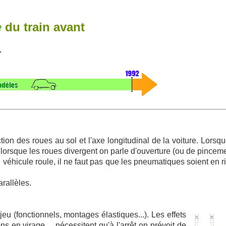
e
du train avant
L
tion des roues au sol et l'axe longitudinal de la voiture. Lorsq
t lorsque les roues divergent on parle d'ouverture (ou de pinceme
e véhicule roule, il ne faut pas que les pneumatiques soient en 
rallèles.
eu (fonctionnels, montages élastiques...). Les effets
s en virage,... nécessitent qu'à l'arrêt on prévoit de