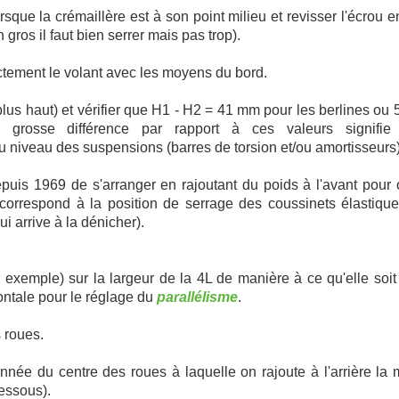
orsque la crémaillère est à son point milieu et revisser l'écrou e
gros il faut bien serrer mais pas trop).
ectement le volant avec les moyens du bord.
plus haut) et vérifier que H1 - H2 = 41 mm pour les berlines o
e grosse différence par rapport à ces valeurs signifie
niveau des suspensions (barres de torsion et/ou amortisseurs)
depuis 1969 de s'arranger en rajoutant du poids à l'avant pour 
orrespond à la position de serrage des coussinets élastiqu
i arrive à la dénicher).
par exemple) sur la largeur de la 4L de manière à ce qu'elle soit
zontale pour le réglage du
parallélisme
.
s roues.
onnée du centre des roues à laquelle on rajoute à l'arrière la 
dessous).