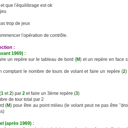
 et que l'équilibrage est ok
 jeu
pas trop de jeux
commencer l'opération de contrôle.
ection :
avant 1969) :
aire un repère sur le tableau de bord (
M
) et un repère en face s
en comptant le nombre de tours de volant et faire un repère (
2
)
(
1
et
2
) par
2
et faire un 3ème repère (
3
)
bre de tour total par 2
rd (
M
) pour être au point milieu (le volant peut ne pas être "droit
as)
l (après 1969) :