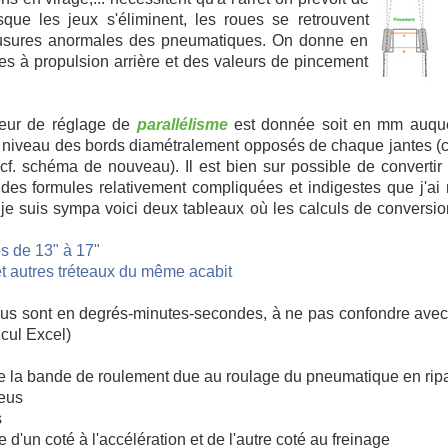
sque les jeux s'éliminent, les roues se retrouvent
 d'usures anormales des pneumatiques. On donne en
es à propulsion arrière et des valeurs de pincement
leur de réglage de
parallélisme
est donnée soit en mm auque
niveau des bords diamétralement opposés de chaque jantes (c
cf. schéma de nouveau). Il est bien sur possible de convertir 
es formules relativement compliquées et indigestes que j'ai
je suis sympa voici deux tableaux où les calculs de conversio
s de 13" à 17"
et autres tréteaux du même acabit
m en
Valeur de
parallélisme
en mm en
ntes
aleur de
Valeur de
fonction du diamètre des jantes
Valeur de
Angle
Angle
Angle
sus sont en degrés-minutes-secondes, à ne pas confondre avec
ncement
pincement
pincement
17"
13"
14"
15"
16"
17"
lcul Excel)
1,5mm
0°31'
3,0mm
0°46'
4,4mm
0,1mm
0°31'
3,0mm
3,2mm
3,4mm
3,7mm
3,9mm
1,6mm
0°32'
3,1mm
0°47'
4,5mm
de la bande de roulement due au roulage du pneumatique en rip
0,3mm
0°32'
3,1mm
3,3mm
3,5mm
3,8mm
4,0mm
neus
1,7mm
0°33'
3,2mm
0°48'
4,6mm
0,4mm
0°33'
3,2mm
3,4mm
3,6mm
3,9mm
4,1mm
s
1,8mm
0°34'
3,3mm
0°49
4,7mm
0,5mm
0°34'
3,3mm
3,5mm
3,7mm
4,0mm
4,3mm
d'un coté à l'accélération et de l'autre coté au freinage