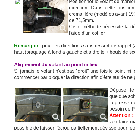
Positionner le volant de manière
direction. Dans cette positio
crémaillère (modèles avant 197
de 71,5mm.
Cette méthode nécessite la dép
l'aide d'un collier.
Remarque :
pour les directions sans ressort de rappel (a
haut (braquage à fond à gauche et à droite + bouts de sc
Alignement du volant au point milieu :
Si jamais le volant n'est pas "droit" une fois le point mil
commencer par bloquer la direction afin d'être sur de ne
Déposer le 
quelque soit
la grosse ro
besoin de P
Attention :
voir faire m
possible de laisser l'écrou partiellement dévissé pour ret