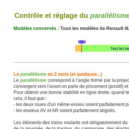
Contrôle et réglage du
parallélism
Modèles concernés :
Tous les modèles de Renault 4
Le
parallélisme
en 2 mots (et quelques...)
Le
parallélisme
correspond à l'angle formé par la projec
convergent vers l'avant on parle de pincement (positif) e
Pour obtenir une bonne stabilité en ligne droite, quand l
cela, il faut que :
- les deux roues d'un même essieu soient parfaitement pa
- les essieux AV et AR soient parfaitement alignés.
Les éléments des trains roulants ont obligatoirement du j
de la poussée, de la traction, du carrossage, des réaction