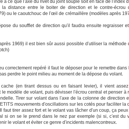
 à ce que l'axe du rivet du joint souple soit en face de l'index d
n la distance entre le boiter de direction et le contre-écrou 
9) ou le caoutchouc de l'œil de crémaillère (modèles après 1979
ose du soufflet de direction qu'il faudra ensuite regraisser et
près 1969) il est bien sûr aussi possible d'utiliser la méthode 
otch)
ieu correctement repéré il faut le déposer pour le remettre dans l'
 pas perdre le point milieu au moment de la dépose du volant.
cache (en tirant dessus ou en faisant levier), il vient assez
 le modèle de volant, puis dévisser l'écrou central et penser à r
ndelle. Tirer sur volant dans l'axe de la colonne de direction e
ETITS mouvements d'oscillations sur les cotés pour faciliter la
Il faut tirer assez fort et le volant vas lâcher d'un coup, ça peu
al si on se le prend dans le nez par exemple (si si, c'est du v
enir le volant et éviter ce genre d'incidents malencontreux.