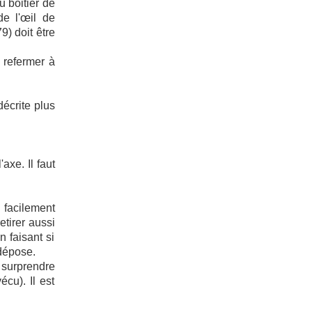
u boitier de
de l'œil de
) doit être
 refermer à
décrite plus
axe. Il faut
 facilement
etirer aussi
n faisant si
 dépose.
x surprendre
écu). Il est