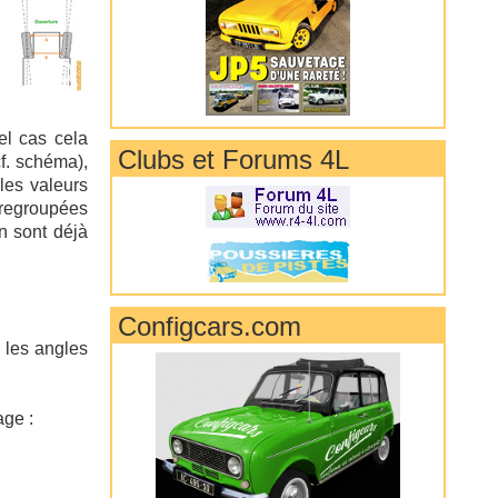
l cas cela
Clubs et Forums 4L
f. schéma),
les valeurs
 regroupées
n sont déjà
Configcars.com
 les angles
age :