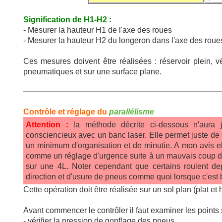
0°22'
2,1mm
2,3mm
2,4mm
2,6mm
0°23'
2,2mm
2,4mm
2,5mm
2,7mm
Signification de H1-H2 :
0°24'
2,3mm
2,5mm
2,6mm
2,8mm
- Mesurer la hauteur H1 de l'axe des roues
- Mesurer la hauteur H2 du longeron dans l'axe des roue
0°25'
2,4mm
2,6mm
2,8mm
3,0mm
0°26'
2,5mm
2,7mm
2,9mm
3,1mm
Ces mesures doivent être réalisées : réservoir plein, 
0°27'
2,6mm
2,8mm
3,0mm
3,2mm
pneumatiques et sur une surface plane.
0°28'
2,7mm
2,9mm
3,1mm
3,3mm
0°29'
2,8mm
3,0mm
3,2mm
3,4mm
0°30'
2,9mm
3,1mm
3,3mm
3,6mm
Contrôle et réglage du
parallélisme
(* 1 pouce = 25,4mm)
Attention :
la méthode décrite ci-dessous n'aura j
consciencieux avec un banc laser. Elle permet juste de s'
Exemples d'utilisation du tableau :
un minimum d'organisation et de minutie. A mon avis e
- pour un angle de 0°20' et des jantes de 15" la valeur 
comme un réglage d'urgence suite à un mauvais coup da
la colonne 15")
sur une 4L. Noter cependant que certains roulent d
- pour une valeur de
parallélisme
de 5,0mm et des jante
direction et d'usure de pneus comme quoi lorsque c'est bi
pour la colonne 13")
Cette opération doit être réalisée sur un sol plan (plat et 
Avant commencer le contrôler il faut examiner les points 
- vérifier la pression de gonflage des pneus