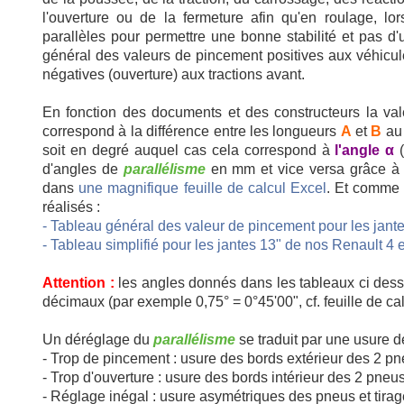
l'ouverture ou de la fermeture afin qu'en roulage, lor
parallèles pour permettre une bonne stabilité et pas
général des valeurs de pincement positives aux véhicul
négatives (ouverture) aux tractions avant.
En fonction des documents et des constructeurs la va
correspond à la différence entre les longueurs
A
et
B
au 
soit en degré auquel cas cela correspond à
l'angle α
(
d'angles de
parallélisme
en mm et vice versa grâce à d
dans
une magnifique feuille de calcul Excel
. Et comme 
réalisés :
- Tableau général des valeur de pincement pour les jante
- Tableau simplifié pour les jantes 13" de nos Renault 4 
Valeur de
parallélisme
en m
fonction du diamètre des ja
Valeur de
V
Angle
Angle
Angle
Attention :
les angles donnés dans les tableaux ci des
pincement
pi
13"
14"
15"
16"
décimaux (par exemple 0,75° = 0°45'00", cf. feuille de ca
0°01'
0,1mm
0°16'
0°01'
0,1mm
0,1mm
0,1mm
0,1mm
0°02'
0,2mm
0°17'
Un déréglage du
parallélisme
se traduit par une usure 
0°02'
0,2mm
0,2mm
0,2mm
0,2mm
- Trop de pincement : usure des bords extérieur des 2 p
0°03'
0,3mm
0°18'
0°03'
0,3mm
0,3mm
0,3mm
0,4mm
- Trop d'ouverture : usure des bords intérieur des 2 pneu
0°04'
0,4mm
0°19'
0°04'
0,4mm
0,4mm
0,4mm
0,5mm
- Réglage inégal : usure asymétriques des pneus et tirage 