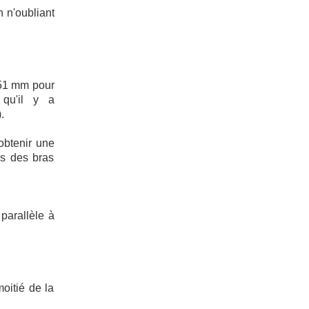
n n'oubliant
u 51 mm pour
 qu'il y a
.
obtenir une
es des bras
 parallèle à
moitié de la