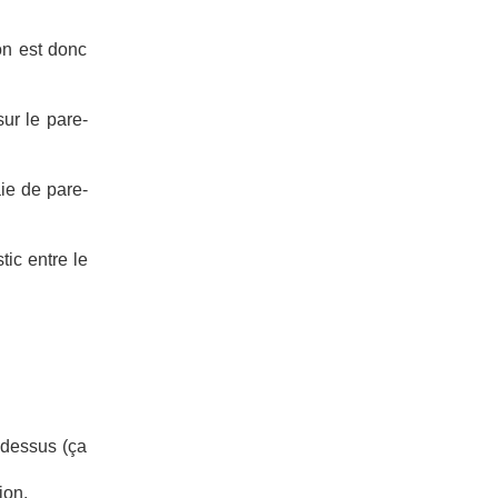
ion est donc
sur le pare-
aie de pare-
tic entre le
 dessus (ça
ion.