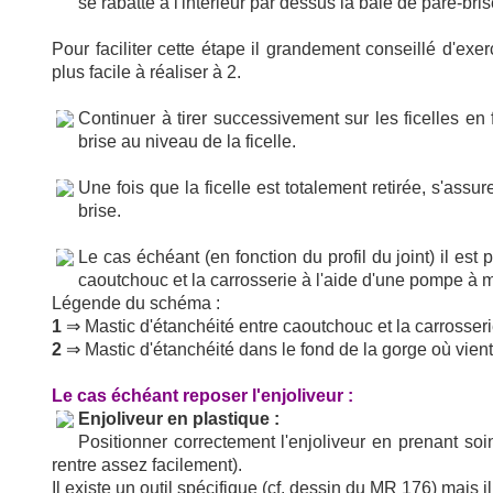
se rabatte à l'intérieur par dessus la baie de pare-bris
Pour faciliter cette étape il grandement conseillé d'exer
plus facile à réaliser à 2.
Continuer à tirer successivement sur les ficelles en 
brise au niveau de la ficelle.
Une fois que la ficelle est totalement retirée, s'assu
brise.
Le cas échéant (en fonction du profil du joint) il est
caoutchouc et la carrosserie à l'aide d'une pompe à 
Légende du schéma :
1
⇒ Mastic d'étanchéité entre caoutchouc et la carrosserie
2
⇒ Mastic d'étanchéité dans le fond de la gorge où vient s
Le cas échéant reposer l'enjoliveur :
Enjoliveur en plastique :
Positionner correctement l'enjoliveur en prenant so
rentre assez facilement).
Il existe un outil spécifique (cf. dessin du MR 176) mais 