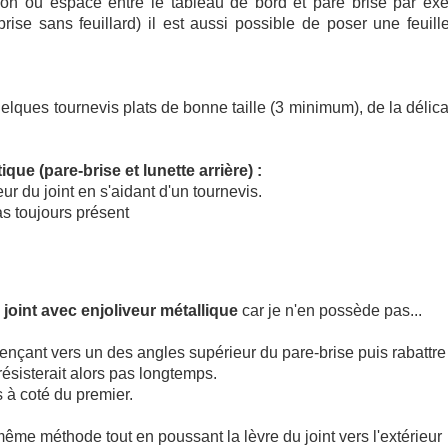
ion ou espace entre le tableau de bord et pare brise par exe
brise sans feuillard) il est aussi possible de poser une feuill
elques tournevis plats de bonne taille (3 minimum), de la délic
ique (pare-brise et lunette arrière) :
ur du joint en s'aidant d'un tournevis.
as toujours présent
n
joint avec enjoliveur métallique
car je n'en possède pas...
nçant vers un des angles supérieur du pare-brise puis rabattre l
résisterait alors pas longtemps.
 à coté du premier.
 même méthode tout en poussant la lèvre du joint vers l'extérieur