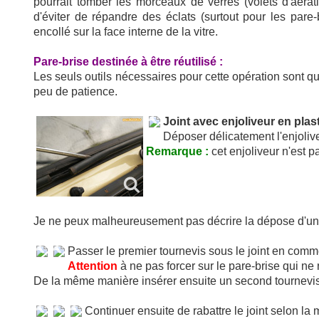
pourrait tomber les morceaux de verres (volets d'aérat
d'éviter de répandre des éclats (surtout pour les pare-
encollé sur la face interne de la vitre.
Pare-brise destinée à être réutilisé :
Les seuls outils nécessaires pour cette opération sont qu
peu de patience.
Joint avec enjoliveur en plast
Déposer délicatement l'enjolive
Remarque :
cet enjoliveur n'est p
Je ne peux malheureusement pas décrire la dépose d'u
Passer le premier tournevis sous le joint en comme
Attention
à ne pas forcer sur le pare-brise qui ne 
De la même manière insérer ensuite un second tournevis
Continuer ensuite de rabattre le joint selon la