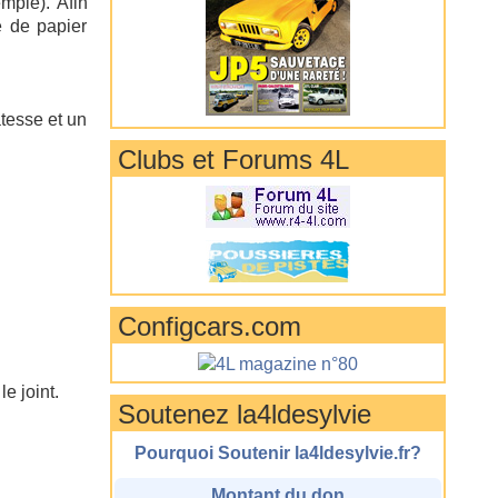
mple). Afin
e de papier
atesse et un
Clubs et Forums 4L
Configcars.com
e joint.
Soutenez la4ldesylvie
Pourquoi Soutenir la4ldesylvie.fr?
Montant du don