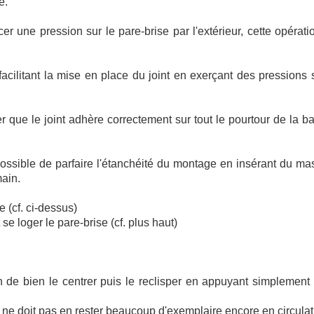
e.
cer une pression sur le pare-brise par l'extérieur, cette opérat
facilitant la mise en place du joint en exerçant des pressions 
rer que le joint adhère correctement sur tout le pourtour de la b
 possible de parfaire l'étanchéité du montage en insérant du mas
main.
 (cf. ci-dessus)
e loger le pare-brise (cf. plus haut)
in de bien le centrer puis le reclisper en appuyant simplement
il ne doit pas en rester beaucoup d'exemplaire encore en circulat