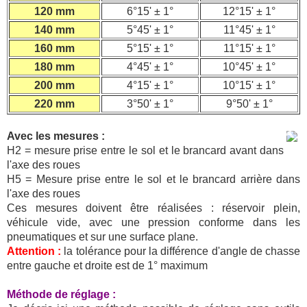
120 mm
6°15' ± 1°
12°15' ± 1°
140 mm
5°45' ± 1°
11°45' ± 1°
160 mm
5°15' ± 1°
11°15' ± 1°
180 mm
4°45' ± 1°
10°45' ± 1°
200 mm
4°15' ± 1°
10°15' ± 1°
220 mm
3°50' ± 1°
9°50' ± 1°
Avec les mesures :
H2 = mesure prise entre le sol et le brancard avant dans
l'axe des roues
H5 = Mesure prise entre le sol et le brancard arrière dans
l'axe des roues
Ces mesures doivent être réalisées : réservoir plein,
véhicule vide, avec une pression conforme dans les
pneumatiques et sur une surface plane.
Attention :
la tolérance pour la différence d'angle de chasse
entre gauche et droite est de 1° maximum
Méthode de réglage :