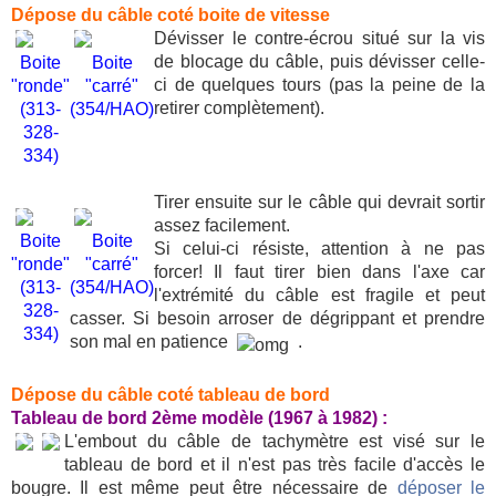
Dépose du câble coté boite de vitesse
Dévisser le contre-écrou situé sur la vis
de blocage du câble, puis dévisser celle-
Boite
Boite
ci de quelques tours (pas la peine de la
"ronde"
"carré"
retirer complètement).
(313-
(354/HAO)
328-
334)
Tirer ensuite sur le câble qui devrait sortir
assez facilement.
Boite
Boite
Si celui-ci résiste, attention à ne pas
"ronde"
"carré"
forcer! Il faut tirer bien dans l'axe car
(313-
(354/HAO)
l'extrémité du câble est fragile et peut
328-
casser. Si besoin arroser de dégrippant et prendre
334)
son mal en patience
.
Dépose du câble coté tableau de bord
Tableau de bord 2ème modèle (1967 à 1982) :
L'embout du câble de tachymètre est visé sur le
tableau de bord et il n'est pas très facile d'accès le
bougre. Il est même peut être nécessaire de
déposer le