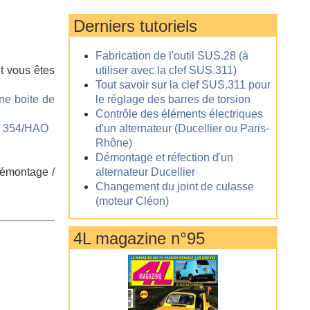
Derniers tutoriels
Fabrication de l'outil SUS.28 (à
et vous êtes
utiliser avec la clef SUS.311)
Tout savoir sur la clef SUS.311 pour
une boite de
le réglage des barres de torsion
Contrôle des éléments électriques
se 354/HAO
d'un alternateur (Ducellier ou Paris-
Rhône)
Démontage et réfection d'un
 démontage /
alternateur Ducellier
Changement du joint de culasse
(moteur Cléon)
4L magazine n°95