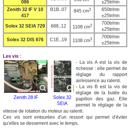
086
±25tr/mn
Zenith 32 IF V 10
B1B..07
650tr/mn
3
845 cm
417
±25tr/mn
700tr/mn
3
Solex 32 SEIA 729
688..12
1108 cm
±25tr/mn
700tr/mn
3
Solex 32 DIS 876
C1E..19
1108 cm
±25tr/mn
Les vis :
- La vis A est la vis de
richesse : elle permet de
réglage du rapport
air/essence au ralenti.
- La vis B est la vis de
réglage de la butée du
Zenith 28 IF
Solex 32
papillon des gaz. Elle
SEIA
permet le réglage de la
vitesse de rotation du moteur au ralenti.
Ces vis sont entourées d'un ressort qui permet d'éviter
qu'elles se desserrent avec le temps.