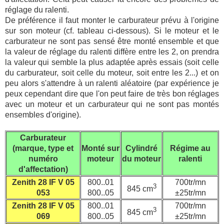
réglage du ralenti.
De préférence il faut monter le carburateur prévu à l'origine
sur son moteur (cf. tableau ci-dessous). Si le moteur et le
carburateur ne sont pas sensé être monté ensemble et que
la valeur de réglage du ralenti diffère entre les 2, on prendra
la valeur qui semble la plus adaptée après essais (soit celle
du carburateur, soit celle du moteur, soit entre les 2...) et on
peu alors s'attendre à un ralenti aléatoire (par expérience je
peux cependant dire que l'on peut faire de très bon réglages
avec un moteur et un carburateur qui ne sont pas montés
ensembles d'origine).
Carburateur
(marque, type et
Monté sur
Cylindré
Régime au
numéro
moteur
du moteur
ralenti
d'affectation)
Zenith 28 IF V 05
800..01
700tr/mn
3
845 cm
053
800..05
±25tr/mn
Zenith 28 IF V 05
800..01
700tr/mn
3
845 cm
069
800..05
±25tr/mn