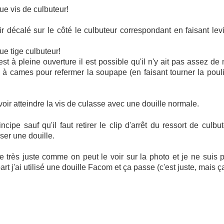
e vis de culbuteur!
ir décalé sur le côté le culbuteur correspondant en faisant lev
e tige culbuteur!
t à pleine ouverture il est possible qu'il n'y ait pas assez de
arbre à cames pour refermer la soupape (en faisant tourner la poul
voir atteindre la vis de culasse avec une douille normale.
cipe sauf qu'il faut retirer le clip d'arrêt du ressort de culbu
ser une douille.
rès juste comme on peut le voir sur la photo et je ne suis 
rt j'ai utilisé une douille Facom et ça passe (c'est juste, mais ç