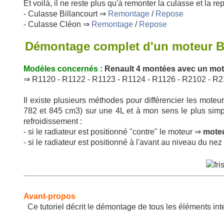
Et voilà, il ne reste plus qu'à remonter la culasse et la re
- Culasse Billancourt ⇒
Remontage
/
Repose
- Culasse Cléon ⇒
Remontage
/
Repose
Démontage complet d'un moteur Bi
Modèles concernés :
Renault 4 montées avec un mote
⇒ R1120 - R1122 - R1123 - R1124 - R1126 - R2102 - R2
Il existe plusieurs méthodes pour différencier les mote
782 et 845 cm3) sur une 4L et à mon sens le plus simple
refroidissement :
- si le radiateur est positionné "contre" le moteur ⇒
moteu
- si le radiateur est positionné à l'avant au niveau du ne
Avant-propos
Ce tutoriel décrit le démontage de tous les éléments int