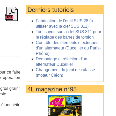
Derniers tutoriels
Fabrication de l'outil SUS.28 (à
utiliser avec la clef SUS.311)
Tout savoir sur la clef SUS.311 pour
le réglage des barres de torsion
Contrôle des éléments électriques
d'un alternateur (Ducellier ou Paris-
Rhône)
Démontage et réfection d'un
alternateur Ducellier
Changement du joint de culasse
our ce faire
(moteur Cléon)
e opération
4L magazine n°95
"gros grain"
esté.
 étanchéité