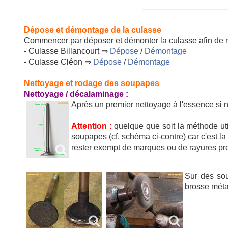
Dépose et démontage de la culasse
Commencer par déposer et démonter la culasse afin de re
- Culasse Billancourt ⇒
Dépose
/
Démontage
- Culasse Cléon ⇒
Dépose
/
Démontage
Nettoyage et rodage des soupapes
Nettoyage / décalaminage :
Après un premier nettoyage à l'essence si
Attention :
quelque que soit la méthode uti
soupapes (cf. schéma ci-contre) car c'est l
rester exempt de marques ou de rayures p
Sur des sou
brosse méta