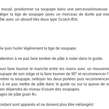
le travail, positionner sa soupape dans une perceuse/visseuse
téger la tige de soupape (avec un morceau de durite par ex
ête avec un abrasif très doux type Scotch-Brit.
ée puis huiler légèrement la tige de soupape.
tention à ne pas faire tomber de pâte à roder dans le guide.
uis faire tourner le manche entre les mains avec un mouvement
oupape de son siège et la faire tourner de 90° et recommencer l'
 retirer la soupape, nettoyer les deux portées puis recommencer
on à ne pas mettre de pâte dans le guide ou sur la queue de 
rain dépendra du niveau d'usure des soupapes.
ges de pâte grain fin.
ondant sont appariés et ne doivent plus être mélangés!