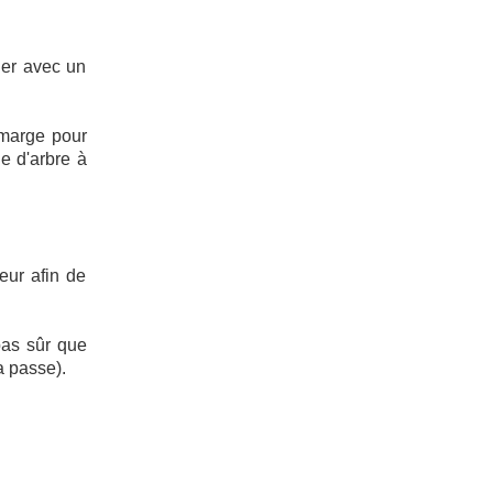
ier avec un
 marge pour
ie d'arbre à
teur afin de
pas sûr que
a passe).