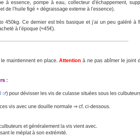
mpe à essence, pompe à eau, collecteur d'échappement, supp
e et de l'huile figé + dégraissage externe à l'essence).
o 450kg. Ce dernier est très basique et j'ai un peu galéré à fi
 acheté à l'époque (≈45€).
i le maintiennent en place.
Attention
à ne pas abîmer le joint d
rs :
0
) pour dévisser les vis de culasse situées sous les culbuteur
es vis avec une douille normale ⇒ cf. ci-dessous.
culbuteurs et généralement la vis vient avec.
lisant le méplat à son extrémité.