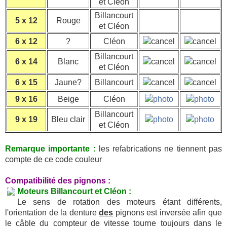
et Cléon
Billancourt
5 x 12
Rouge
et Cléon
6 x 12
?
Cléon
Billancourt
6 x 14
Blanc
et Cléon
6 x 15
Jaune?
Billancourt
9 x 16
Beige
Cléon
Billancourt
9 x 19
Bleu clair
et Cléon
Remarque importante :
les refabrications ne tiennent pas
compte de ce code couleur
Compatibilité des pignons :
Moteurs Billancourt et Cléon :
Le sens de rotation des moteurs étant différents,
l'orientation de la denture
des
pignons est inversée afin que
le câble du compteur de vitesse tourne toujours dans le