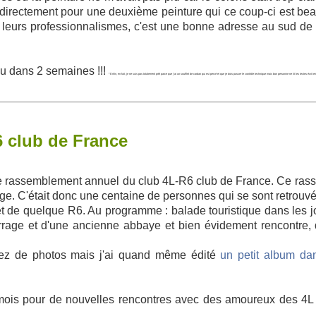
ture directement pour une deuxième peinture qui ce coup-ci est b
 et leurs professionnalismes, c'est une bonne adresse au sud de
eu dans 2 semaines !!!
*Enfin, en fait, je ne suis pas totalement prêt parce que j'ai un soufflet de cardan qui est percé et que je dois passer le contrôle technique mais bon personne ne lit les textes écrit en
 club de France
le rassemblement annuel du club 4L-R6 club de France. Ce ra
elge. C'était donc une centaine de personnes qui se sont retrouv
et de quelque R6. Au programme : balade touristique dans les jo
rage et d'une ancienne abbaye et bien évidement rencontre, 
ssez de photos mais j'ai quand même édité
un petit album dan
ois pour de nouvelles rencontres avec des amoureux des 4L 