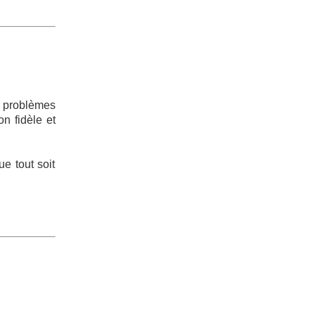
s problèmes
n fidèle et
ue tout soit