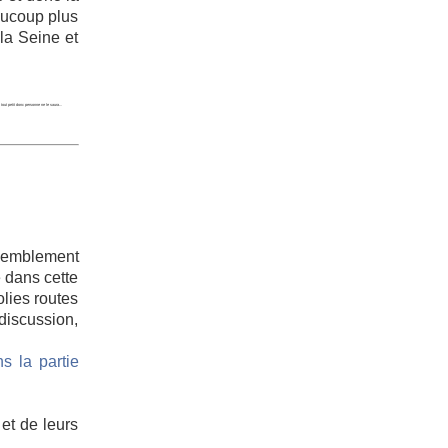
eaucoup plus
 la Seine et
 tout petit donc personne ne le saura...
ssemblement
é dans cette
lies routes
discussion,
s la partie
et de leurs