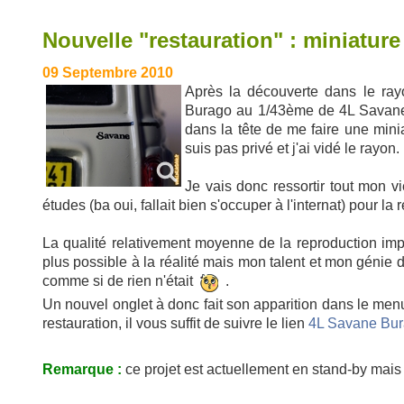
Nouvelle "restauration" : miniatur
09 Septembre 2010
Après la découverte dans le ray
Burago au 1/43ème de 4L Savane, j
dans la tête de me faire une min
suis pas privé et j'ai vidé le rayon.
Je vais donc ressortir tout mon v
études (ba oui, fallait bien s'occuper à l'internat) pour la 
La qualité relativement moyenne de la reproduction impl
plus possible à la réalité mais mon talent et mon génie d
comme si de rien n'était
.
Un nouvel onglet à donc fait son apparition dans le menu
restauration, il vous suffit de suivre le lien
4L Savane Bura
Remarque :
ce projet est actuellement en stand-by mais 