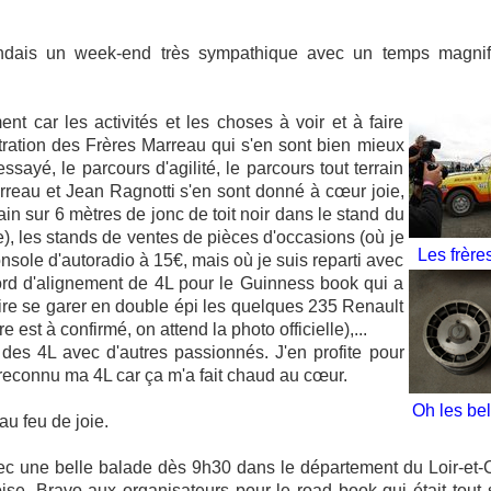
ndais un week-end très sympathique avec un temps magnif
 car les activités et les choses à voir et à faire
ration des Frères Marreau qui s'en sont bien mieux
ssayé, le parcours d'agilité, le parcours tout terrain
arreau et Jean Ragnotti s'en sont donné à cœur joie,
ain sur 6 mètres de jonc de toit noir dans le stand du
), les stands de ventes de pièces d'occasions (où je
Les frère
ole d'autoradio à 15€, mais où je suis reparti avec
cord d'alignement de 4L pour le Guinness book qui a
ire se garer en double épi les quelques 235 Renault
e est à confirmé, on attend la photo officielle),...
 des 4L avec d'autres passionnés. J'en profite pour
 reconnu ma 4L car ça m'a fait chaud au cœur.
Oh les bel
au feu de joie.
 une belle balade dès 9h30 dans le département du Loir-et-
ise. Bravo aux organisateurs pour le road book qui était tout