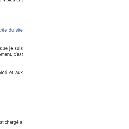
rtie du site
que je suis
ement, c'est
hloé et aux
est chargé à