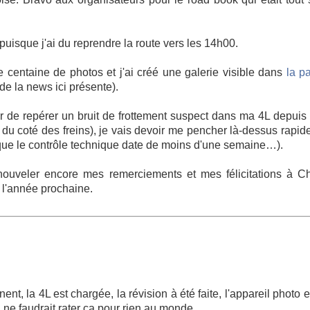
 puisque j'ai du reprendre la route vers les 14h00.
e centaine de photos et j'ai créé une galerie visible dans
la pa
de la news ici présente).
r de repérer un bruit de frottement suspect dans ma 4L depuis 
 du coté des freins), je vais devoir me pencher là-dessus rapid
t que le contrôle technique date de moins d'une semaine…).
enouveler encore mes remerciements et mes félicitations à C
e l'année prochaine.
nt, la 4L est chargée, la révision à été faite, l'appareil photo 
 ne faudrait rater ça pour rien au monde.