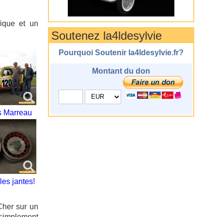
ique et un
Soutenez la4ldesylvie
Pourquoi Soutenir la4ldesylvie.fr?
Montant du don
s Marreau
les jantes!
Cher sur un
 simplement