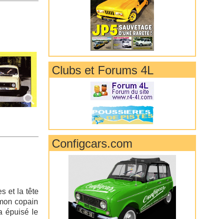
Clubs et Forums 4L
Configcars.com
s et la tête
 mon copain
a épuisé le