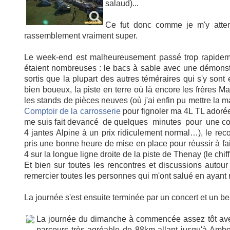
salaud)...
Ce fut donc comme je m'y atte
rassemblement vraiment super.
Le week-end est malheureusement passé trop rapidement
étaient nombreuses : le bacs à sable avec une démonst
sortis que la plupart des autres téméraires qui s'y sont e
bien boueux, la piste en terre où là encore les frères M
les stands de pièces neuves (où j'ai enfin pu mettre la m
Comptoir de la carrosserie
pour fignoler ma 4L TL adorée
me suis fait devancé de quelques minutes pour une cons
4 jantes Alpine à un prix ridiculement normal…), le re
pris une bonne heure de mise en place pour réussir à fa
4 sur la longue ligne droite de la piste de Thenay (le chiffr
Et bien sur toutes les rencontres et discussions autour
remercier toutes les personnes qui m'ont salué en ayant
La journée s'est ensuite terminée par un concert et un be
La journée du dimanche à commencée assez tôt avec
parcours très agréable de 88km allant jusqu'à Ambo