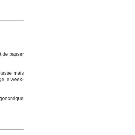
nt de passer
vitesse mais
ge le week-
ergonomique