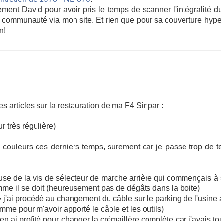
ement David pour avoir pris le temps de scanner l'intégralité 
a communauté via mon site. Et rien que pour sa couverture hype
n!
des articles sur la restauration de ma F4 Sinpar :
r très régulière)
es couleurs ces derniers temps, surement car je passe trop de t
ause de la vis de sélecteur de marche arrière qui commençais à 
comme il se doit (heureusement pas de dégâts dans la boite)
⇒ j'ai procédé au changement du câble sur le parking de l'usine
mme pour m'avoir apporté le câble et les outils)
'en ai profité pour changer la crémaillère complète car j'avais to