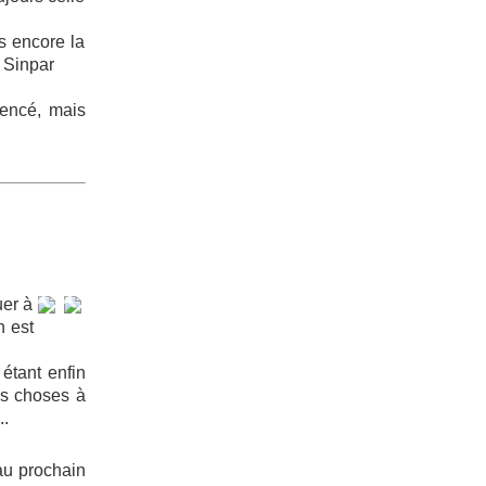
is encore la
a Sinpar
mencé, mais
uer à
n est
 étant enfin
des choses à
..
 au prochain