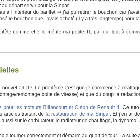
 au départ servir pour la Sinpar
 l'interieur du barillet ⇒ j'ai pu retirer le bouchon car j'ava
osé le bouchon que j'avais acheté (il y a très longtemps) pour l
omplète comme elle le mérite ma petite TL par qui tout à com
elles
n nouvel article. Le problème c'est que je commence à m'attaq
tage/remontage boite de vitesse) et que du coup la rédactio
s pour les moteurs Billancourt et Cléon de Renault 4
. Ce tuto
 articles traitant de
la restauration de ma Sinpar
. Et j'en ai 
 aussi sur le carburateur, le radiateur de chauffage, la dynamo, .
mble tourner correctement et démarre au quart de tour. La suite