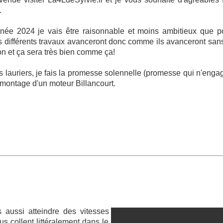
.
nnée 2024 je vais être raisonnable et moins ambitieux que p
s différents travaux avanceront donc comme ils avanceront san
on et ça sera très bien comme ça!
s lauriers, je fais la promesse solennelle (promesse qui n'enga
 remontage d'un moteur Billancourt.
 aussi atteindre des vitesses
s collent littéralement dans le