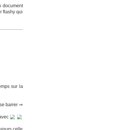
du document
r flashy qui
emps sur la
se barrer ⇒
 avec
ujours celle