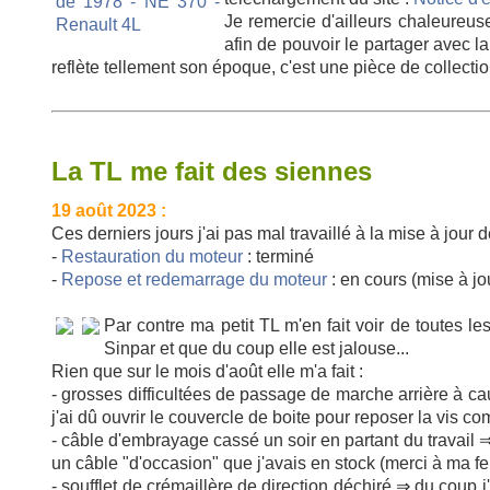
Je remercie d'ailleurs chaleureus
afin de pouvoir le partager avec l
reflète tellement son époque, c'est une pièce de collectio
La TL me fait des siennes
19 août 2023 :
Ces derniers jours j'ai pas mal travaillé à la mise à jour 
-
Restauration du moteur
: terminé
-
Repose et redemarrage du moteur
: en cours (mise à jou
Par contre ma petit TL m'en fait voir de toutes l
Sinpar et que du coup elle est jalouse...
Rien que sur le mois d'août elle m'a fait :
- grosses difficultées de passage de marche arrière à c
j'ai dû ouvrir le couvercle de boite pour reposer la vis 
- câble d'embrayage cassé un soir en partant du travail 
un câble "d'occasion" que j'avais en stock (merci à ma fe
- soufflet de crémaillère de direction déchiré ⇒ du coup j