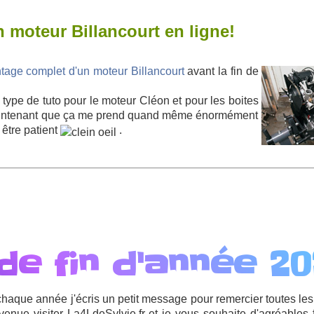
 moteur Billancourt en ligne!
ntage complet d'un moteur Billancourt
avant la fin de
 type de tuto pour le moteur Cléon et pour les boites
aintenant que ça me prend quand même énormément
 être patient
.
de fin d'année 20
aque année j'écris un petit message pour remercier toutes le
venue visiter La4LdeSylvie.fr et je vous souhaite d'agréables f