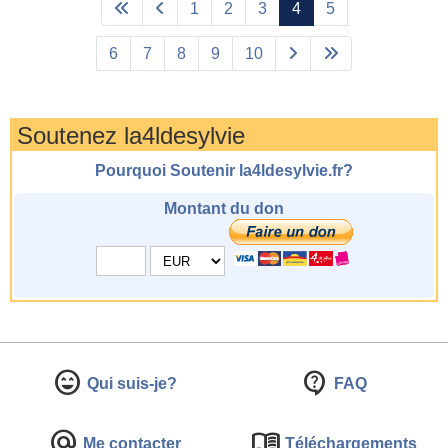
1
2
3
4
5
6
7
8
9
10
Soutenez la4ldesylvie
Pourquoi Soutenir la4ldesylvie.fr?
Montant du don
Qui suis-je?
FAQ
Me contacter
Téléchar
gements