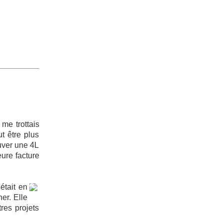
 me trottais
t être plus
ouver une 4L
ure facture
était en
er. Elle
res projets