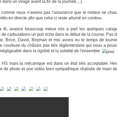
ré dans un virage avant la fin de la journée…).
 comme nous n'avions pas l'assurance que le moteur ne chauff
tilo en directe afin que celui-ci reste allumé en continu.
é, la 4L avance beaucoup mieux mis a part les quelques calag
 de carburations un poil riche dans le début de la course. Pas 
te. Brice, David, Binjman et moi avons eu le temps de tourn
 courbure du châssis pas très réglementaire qui nous a pouss
égligeable dans la rigidité et la solidité de l'ensemble
ent HS mais la mécanique est dans un état très acceptable. H
e de photo et une vidéo bien sympathique réalisée de main de