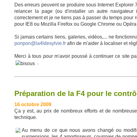
Des erreurs peuvent se produire sous Internet Explorer 7
relancer la page (ou d'installer un autre navigateur 
correctement et je ne tiens pas à passer du temps pour r
pour IE8 ou Mozilla Firefox ou Google Chrome ou Opéra 
Si jamais certains liens, galeries, vidéos,... ne fonctio
ponpon@la4ldesylvie.fr
afin de m'aider à localiser et rég
Merci à tous pour m'avoir poussé à continuer ce site pa
.
Préparation de la F4 pour le contr
16 octobre 2009
Ça y est, au prix de nombreux efforts et de nombreuses
technique.
Au menu de ce que nous avons changé ou modifié 
suspensions, les 4 amortisseurs, courroies de pompe à