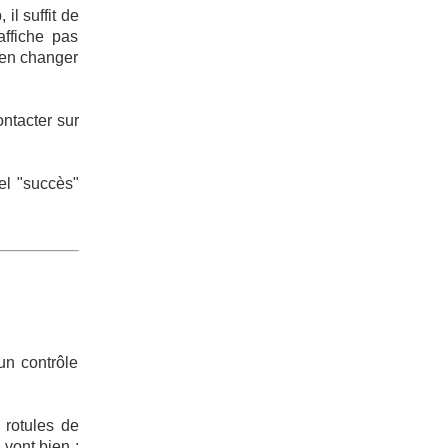
il suffit de
affiche pas
d'en changer
ontacter sur
el "succès"
un contrôle
rotules de
 vont bien :