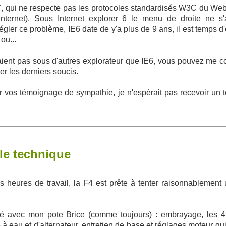
, qui ne respecte pas les protocoles standardisés W3C du Web, 
internet). Sous Internet explorer 6 le menu de droite ne s'
égler ce problème, IE6 date de y'a plus de 9 ans, il est temps 
ou...
nnaient pas sous d'autres explorateur que IE6, vous pouvez me c
ler les derniers soucis.
r vos témoignage de sympathie, je n'espérait pas recevoir un t
ôle technique
 heures de travail, la F4 est prête à tenter raisonnablement 
avec mon pote Brice (comme toujours) : embrayage, les 4 
 eau et d'alternateur, entretien de base et réglages moteur qui