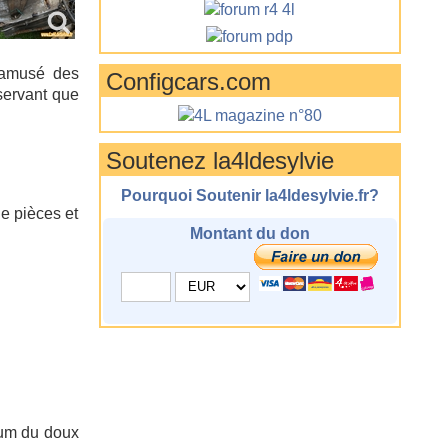
d amusé des
Configcars.com
servant que
Soutenez la4ldesylvie
Pourquoi Soutenir la4ldesylvie.fr?
e pièces et
Montant du don
mum du doux