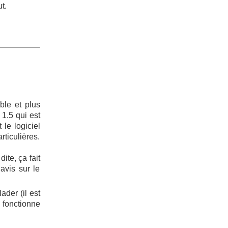
t.
ble et plus
 1.5 qui est
le logiciel
rticulières.
ite, ça fait
avis sur le
ader (il est
l fonctionne