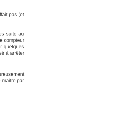
ait pas (et
es suite au
de compteur
er quelques
é à arrêter
.
eureusement
 maitre par