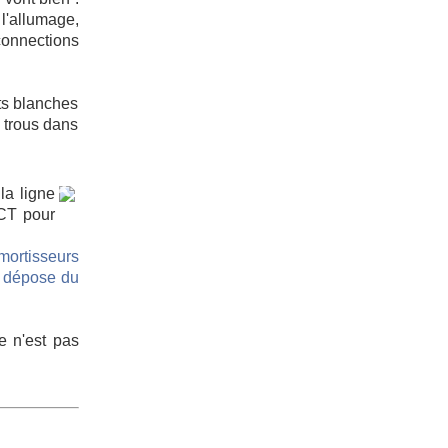
 l'allumage,
connections
ts blanches
s trous dans
la ligne
 CT pour
ortisseurs
,
dépose du
ce n'est pas