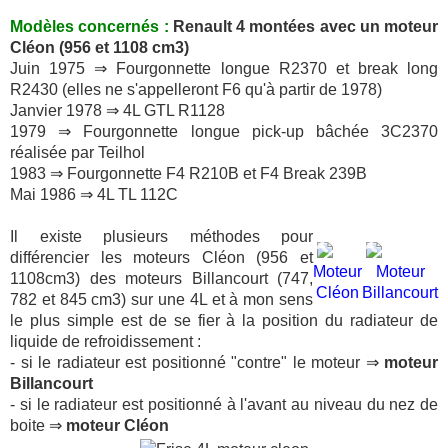
Modèles concernés :
Renault 4 montées avec un moteur
Cléon (956 et 1108 cm3)
Juin 1975 ⇒ Fourgonnette longue R2370 et break long
R2430 (elles ne s'appelleront F6 qu'à partir de 1978)
Janvier 1978 ⇒ 4L GTL R1128
1979 ⇒ Fourgonnette longue pick-up bâchée 3C2370
réalisée par Teilhol
1983 ⇒ Fourgonnette F4 R210B et F4 Break 239B
Mai 1986 ⇒ 4L TL 112C
Il existe plusieurs méthodes pour
différencier les moteurs Cléon (956 et
Moteur
Moteur
1108cm3) des moteurs Billancourt (747,
Cléon
Billancourt
782 et 845 cm3) sur une 4L et à mon sens
le plus simple est de se fier à la position du radiateur de
liquide de refroidissement :
- si le radiateur est positionné "contre" le moteur ⇒
moteur
Billancourt
- si le radiateur est positionné à l'avant au niveau du nez de
boite ⇒
moteur Cléon