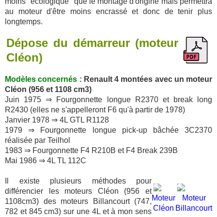
moins "écologique" que le montage d'origine mais permettra
au moteur d'être moins encrassé et donc de tenir plus
longtemps.
Dépose du démarreur (moteur
Cléon)
Modèles concernés :
Renault 4 montées avec un moteur
Cléon (956 et 1108 cm3)
Juin 1975 ⇒ Fourgonnette longue R2370 et break long
R2430 (elles ne s'appelleront F6 qu'à partir de 1978)
Janvier 1978 ⇒ 4L GTL R1128
1979 ⇒ Fourgonnette longue pick-up bâchée 3C2370
réalisée par Teilhol
1983 ⇒ Fourgonnette F4 R210B et F4 Break 239B
Mai 1986 ⇒ 4L TL 112C
Il existe plusieurs méthodes pour
différencier les moteurs Cléon (956 et
Moteur
Moteur
1108cm3) des moteurs Billancourt (747,
Cléon
Billancourt
782 et 845 cm3) sur une 4L et à mon sens